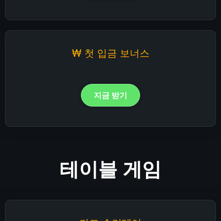
₩ 첫 입금 보너스
지금 받기
테이블 게임