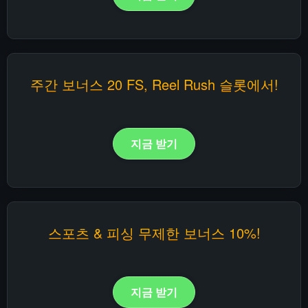
주간 보너스 20 FS, Reel Rush 슬롯에서!
지금 받기
스포츠 & 피싱 무제한 보너스 10%!
지금 받기