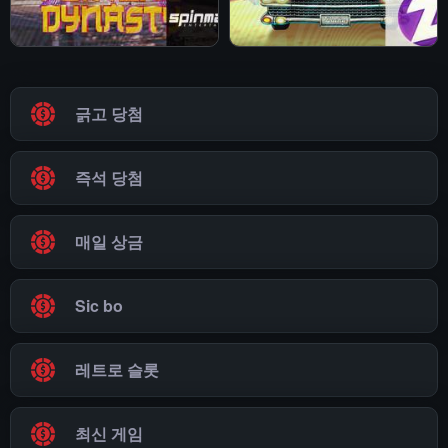
긁고 당첨
즉석 당첨
매일 상금
Sic bo
레트로 슬롯
최신 게임