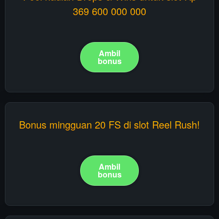
369 600 000 000
Ambil
bonus
Bonus mingguan 20 FS di slot Reel Rush!
Ambil
bonus