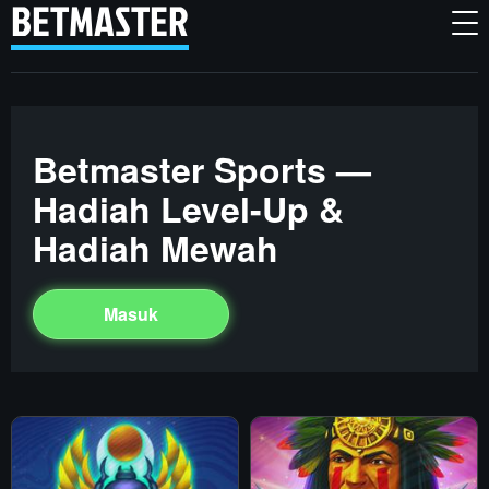
Betmaster Sports —
Hadiah Level-Up &
Hadiah Mewah
Masuk