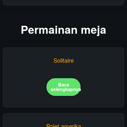
Permainan meja
Solitaire
Baca
selengkapnya
Rolet amerika