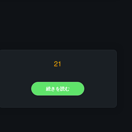
21
続きを読む