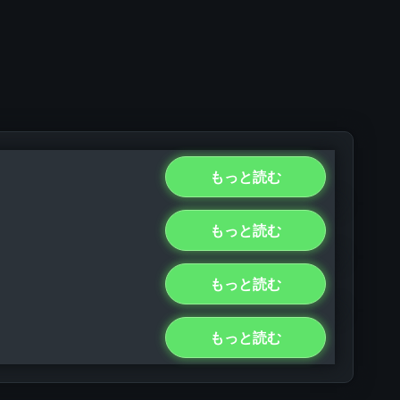
もっと読む
もっと読む
もっと読む
もっと読む