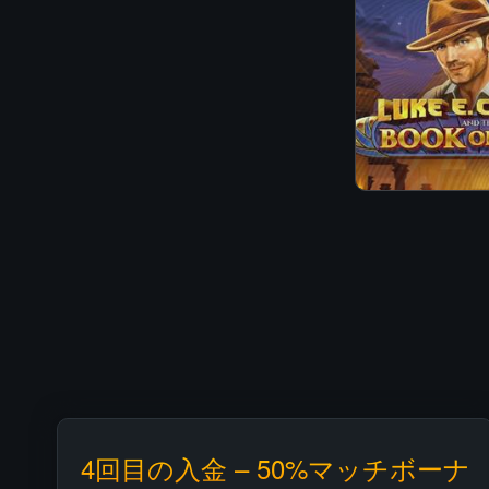
4回目の入金 – 50%マッチボーナ