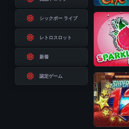
シックボー ライブ
レトロスロット
新着
認定ゲーム