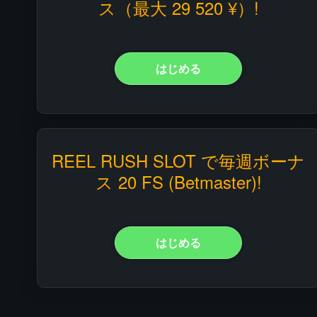
ス（最大 29 520 ¥）!
はじめる
REEL RUSH SLOT で毎週ボーナ
ス 20 FS (Betmaster)!
はじめる