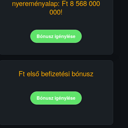
nyereményalap: Ft 8 568 000
000!
Bónusz igénylése
Ft első befizetési bónusz
Bónusz igénylése