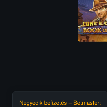
Negyedik befizetés – Betmaster: