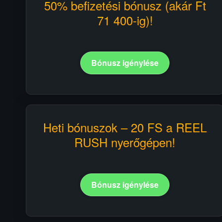
50% befizetési bónusz (akár Ft
71 400-ig)!
Bónusz igénylése
Heti bónuszok – 20 FS a REEL
RUSH nyerőgépen!
Bónusz igénylése